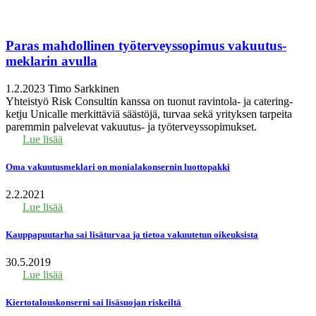
Paras mahdollinen työterveys­sopimus vakuutus­
meklarin avulla
1.2.2023
Timo Sarkkinen
Yhteistyö Risk Consultin kanssa on tuonut ravintola- ja catering-
ketju Unicalle merkittäviä säästöjä, turvaa sekä yrityksen tarpeita
paremmin palvelevat vakuutus- ja työterveyssopimukset.
Lue lisää
Oma vakuutusmeklari on monialakonsernin luottopakki
2.2.2021
Lue lisää
Kauppapuutarha sai lisäturvaa ja tietoa vakuutetun oikeuksista
30.5.2019
Lue lisää
Kiertotalouskonserni sai lisäsuojan riskeiltä