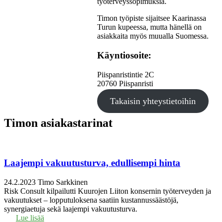
työterveyssopimuksia.
Timon työpiste sijaitsee Kaarinassa
Turun kupeessa, mutta hänellä on
asiakkaita myös muualla Suomessa.
Käyntiosoite:
Piispanristintie 2C
20760 Piispanristi
Takaisin yhteystietoihin
Timon asiakastarinat
Laajempi vakuutusturva, edullisempi hinta
24.2.2023
Timo Sarkkinen
Risk Consult kilpailutti Kuurojen Liiton konsernin työterveyden ja
vakuutukset – lopputuloksena saatiin kustannussäästöjä,
synergiaetuja sekä laajempi vakuutusturva.
Lue lisää