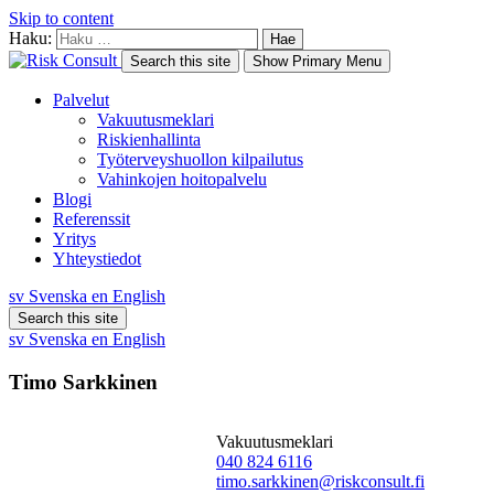
Skip to content
Haku:
Search this site
Show Primary Menu
Palvelut
Vakuutusmeklari
Riskienhallinta
Työterveyshuollon kilpailutus
Vahinkojen hoitopalvelu
Blogi
Referenssit
Yritys
Yhteystiedot
sv
Svenska
en
English
Search this site
sv
Svenska
en
English
Timo Sarkkinen
Vakuutusmeklari
040 824 6116
timo.sarkkinen@riskconsult.fi