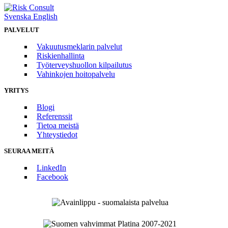
Svenska
English
PALVELUT
Vakuutusmeklarin palvelut
Riskienhallinta
Työterveyshuollon kilpailutus
Vahinkojen hoitopalvelu
YRITYS
Blogi
Referenssit
Tietoa meistä
Yhteystiedot
SEURAA MEITÄ
LinkedIn
Facebook