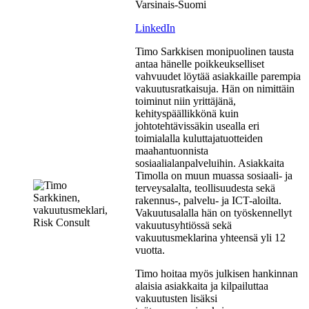
Varsinais-Suomi
LinkedIn
Timo Sarkkisen monipuolinen tausta
antaa hänelle poikkeukselliset
vahvuudet löytää asiakkaille parempia
vakuutusratkaisuja. Hän on nimittäin
toiminut niin yrittäjänä,
kehityspäällikkönä kuin
johtotehtävissäkin usealla eri
toimialalla kuluttajatuotteiden
maahantuonnista
sosiaalialanpalveluihin. Asiakkaita
Timolla on muun muassa sosiaali- ja
terveysalalta, teollisuudesta sekä
rakennus-, palvelu- ja ICT-aloilta.
Vakuutusalalla hän on työskennellyt
vakuutusyhtiössä sekä
vakuutusmeklarina yhteensä yli 12
vuotta.
Timo hoitaa myös julkisen hankinnan
alaisia asiakkaita ja kilpailuttaa
vakuutusten lisäksi