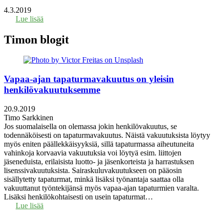
4.3.2019
Lue lisää
Timon blogit
Vapaa-ajan tapaturmavakuutus on yleisin
henkilövakuutuksemme
20.9.2019
Timo Sarkkinen
Jos suomalaisella on olemassa jokin henkilövakuutus, se
todennäköisesti on tapaturmavakuutus. Näistä vakuutuksista löytyy
myös eniten päällekkäisyyksiä, sillä tapaturmassa aiheutuneita
vahinkoja korvaavia vakuutuksia voi löytyä esim. liittojen
jäseneduista, erilaisista luotto- ja jäsenkorteista ja harrastuksen
lisenssivakuutuksista. Sairaskuluvakuutukseen on pääosin
sisällytetty tapaturmat, minkä lisäksi työnantaja saattaa olla
vakuuttanut työntekijänsä myös vapaa-ajan tapaturmien varalta.
Lisäksi henkilökohtaisesti on usein tapaturmat…
Lue lisää