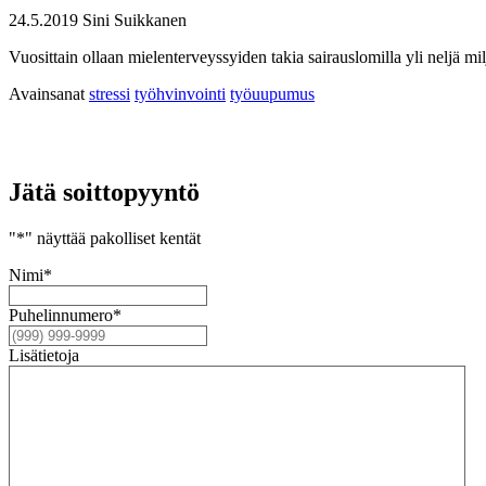
24.5.2019
Sini Suikkanen
Vuosittain ollaan mielenterveyssyiden takia sairauslomilla yli neljä
Avainsanat
stressi
työhvinvointi
työuupumus
Jätä soittopyyntö
"
*
" näyttää pakolliset kentät
Nimi
*
Puhelin­numero
*
Lisä­tietoja