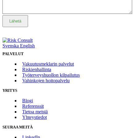
Lähetä
Svenska
English
PALVELUT
Vakuutusmeklarin palvelut
Riskienhallinta
Työterveyshuollon kilpailutus
Vahinkojen hoitopalvelu
YRITYS
Blogi
Referenssit
Tietoa meistä
Yhteystiedot
SEURAA MEITÄ
LinkedIn