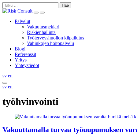
Skip
Haku:
to
Search
Show
content
this
Primary
Palvelut
site
Menu
Vakuutusmeklari
Riskienhallinta
Työterveyshuollon kilpailutus
Vahinkojen hoitopalvelu
Blogi
Referenssit
Yritys
Yhteystiedot
Svenska
English
sv
en
Search
Svenska
English
sv
en
this
site
työhvinvointi
Vakuuttamalla turvaa työuupumuksen vara