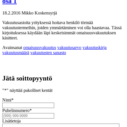
osa 1
18.2.2016
Mikko Koskensyrjä
Vakuutusasioita yrityksessä hoitava henkilö törmää
vakuutustermeihin, joiden ymmärtäminen voi olla haastavaa. Tässä
kirjoituksessa käydään läpi keskeisimmät omaisuusvakuutuksen
käsitteet.
Avainsanat
omaisuusvakuutus
vakuutusarvo
vakuutuskirja
vakuutusmäärä
vakuutusten sanasto
Jätä soittopyyntö
"
*
" näyttää pakolliset kentät
Nimi
*
Puhelin­numero
*
Lisä­tietoja