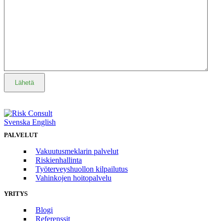
Lähetä
Svenska
English
PALVELUT
Vakuutusmeklarin palvelut
Riskienhallinta
Työterveyshuollon kilpailutus
Vahinkojen hoitopalvelu
YRITYS
Blogi
Referenssit