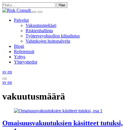
Skip
Haku:
to
Search
Show
content
this
Primary
Palvelut
site
Menu
Vakuutusmeklari
Riskienhallinta
Työterveyshuollon kilpailutus
Vahinkojen hoitopalvelu
Blogi
Referenssit
Yritys
Yhteystiedot
Svenska
English
sv
en
Search
Svenska
English
sv
en
this
site
vakuutusmäärä
Omaisuusvakuutuksien käsitteet tutuksi,